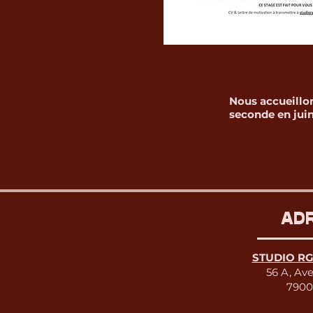
Nous accueillo
seconde en juin
AD
STUDIO RG'
56 A, Av
7900