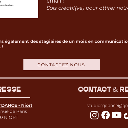
email !
Sois créatif(ve) pour attirer notr
ns également des stagiaires de un mois en communication
 !
CONTACTEZ NOUS
RESSE
CONTACT & R
DANCE - Niort
studiorgdance@gm
enue de Paris
0 NIORT