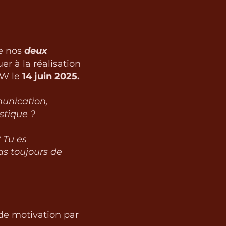
e nos
deux
er à la réalisation
OW le
14 juin 2025.
unication,
stique ?
 Tu es
as toujours de
 de motivation par